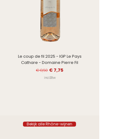
Le coup de fil 2025 - IGP Le Pays
Alt. 330 2023 - Crozes-He
Cathare - Domaine Pierre Fil
Normale prijs
Verkoopprijs
€ 7,75
€ 8,50
incl.Btw
Bekijk alle Rhône-wijnen