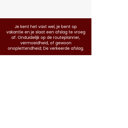
Je kent het vast wel, je bent op
vakantie en je slaat een afslag te vroeg
af. Onduidelijk op de routeplanner,
vermoeidheid, of gewoon
onoplettendheid; De verkeerde afslag.
Meestal draai je om, maar soms kom je
direct tot de conclusie dat de plek waar
je nu bent zo gek nog niet is. Pittoresk
dorpje, fabelachtige natuur, of een fijn
hotel of restaurant dat je juist hier niet
verwacht had.
Als Rhône-wijnen specialist willen ons
wel bij onze leest houden, maar soms
kom je wat tegen, dat niet te
versmaden is. Op vakantie, op doorreis,
of expres even weg van de gebaande
paden. Zou zonde zijn om het te laten