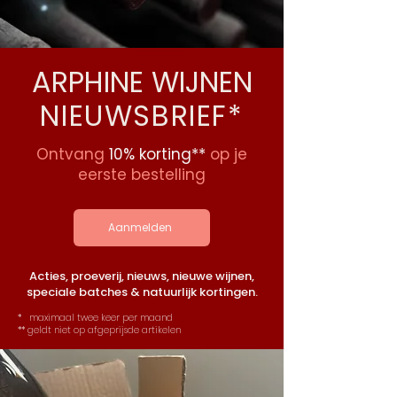
ARPHINE WIJNEN
NIEUWSBRIEF*
Ontvang
10% korting**
op je
eerste bestelling
Aanmelden
Acties, proeverij, nieuws, nieuwe wijnen,
speciale batches & natuurlijk kortingen.
* maximaal twee keer per maand
** geldt niet op afgeprijsde artikelen