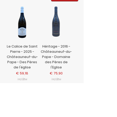
Le Calice de Saint
Héritage - 2016 -
Pierre - 2025 -
Châteauneuf-du-
Châteauneuf-du-
Pape - Domaine
Pape - Des Pères
des Pères de
de l'église
l'Eglise
Prijs
Prijs
€ 59,18
€ 75,90
incl.Btw
incl.Btw
In
In
winkelwagen
winkelwagen