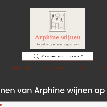
Waar ben je naar op zoek?
p
Rhône wijnen
Evenementen
B2B
Ons 
ijnen van Arphine wijnen op 
en