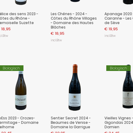
élice des sens 2023 -
Les Chênes - 2024 -
Apanage 2020 
ôtes du Rhône -
Côtes du Rhône Villages
Cairanne - Les
emoiselle Suzette
- Domaine des Hautes
de Sève
Blâches
ijs
Prijs
 18,95
€ 19,95
Prijs
€ 18,95
cl.Btw
incl.Btw
incl.Btw
Biologisch
Biologisch
oEss 2023 - Crozes-
Sentier Secret 2024 -
Vieilles Vignes 
ermitage - Domaine
Beaumes de Venise -
Gigondas 2024 
elhome
Domaine la Garrigue
Damien
ijs
Prijs
Prijs