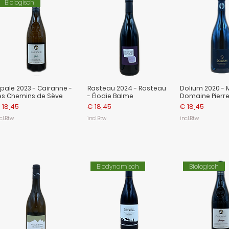
Biologisch
pale 2023 - Cairanne -
Rasteau 2024 - Rasteau
Dolium 2020 - M
es Chemins de Sève
- Élodie Balme
Domaine Pierre 
ijs
Prijs
Prijs
 18,45
€ 18,45
€ 18,45
cl.Btw
incl.Btw
incl.Btw
Biodynamisch
Biologisch