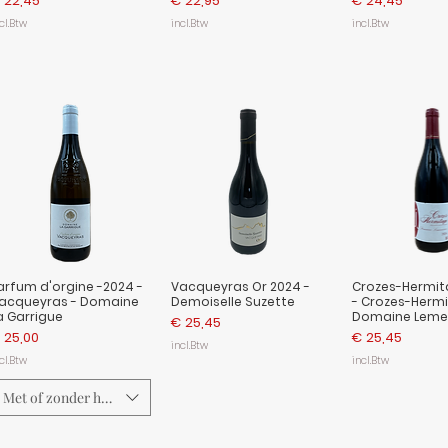
 22,45
€ 22,95
€ 24,45
cl.Btw
incl.Btw
incl.Btw
arfum d'orgine -2024 -
Vacqueyras Or 2024 -
Crozes-Hermit
acqueyras - Domaine
Demoiselle Suzette
- Crozes-Hermi
a Garrigue
Domaine Lemen
Prijs
€ 25,45
ijs
Prijs
 25,00
€ 25,45
incl.Btw
cl.Btw
incl.Btw
Met of zonder hout