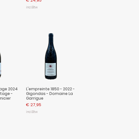
€ 24,95
incl.Btw
age 2024
L'empreinte 1850 - 2022 -
tage -
Gigondas - Domaine La
icier
Garrigue
Prijs
€ 27,95
incl.Btw