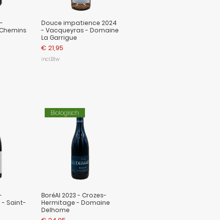
-
Douce impatience 2024
 Chemins
- Vacqueyras - Domaine
La Garrigue
Prijs
€ 21,95
incl.Btw
Biologisch
–
BoréAl 2023 - Crozes-
- Saint-
Hermitage - Domaine
Delhome
Prijs