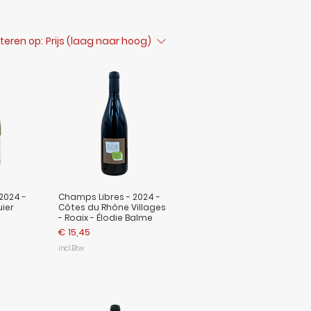
teren op:
Prijs (laag naar hoog)
 2024 -
Champs Libres - 2024 -
ier
Côtes du Rhône Villages
- Roaix - Élodie Balme
Prijs
€ 15,45
incl.Btw