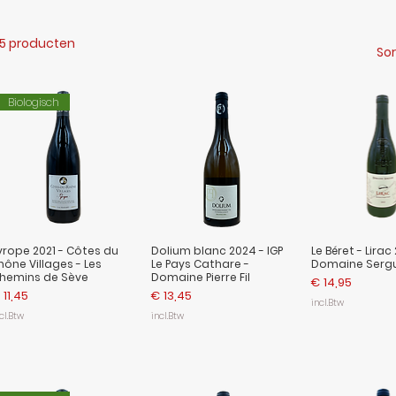
5 producten
Sor
Biologisch
yrope 2021 - Côtes du
Dolium blanc 2024 - IGP
Le Béret - Lirac
hône Villages - Les
Le Pays Cathare -
Domaine Sergu
hemins de Sève
Domaine Pierre Fil
Prijs
€ 14,95
ijs
Prijs
 11,45
€ 13,45
incl.Btw
cl.Btw
incl.Btw