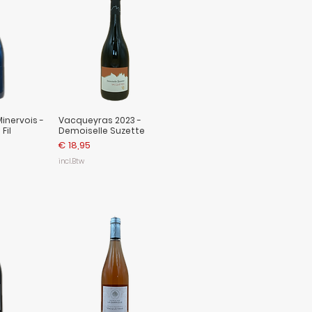
inervois -
Vacqueyras 2023 -
Fil
Demoiselle Suzette
Prijs
€ 18,95
incl.Btw