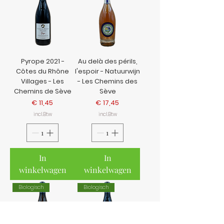
Pyrope 2021 -
Au delà des périls,
Côtes du Rhône
l'espoir - Natuurwijn
Villages - Les
- Les Chemins des
Chemins de Sève
Sève
Prijs
Prijs
€ 11,45
€ 17,45
incl.Btw
incl.Btw
In
In
winkelwagen
winkelwagen
Biologisch
Biologisch