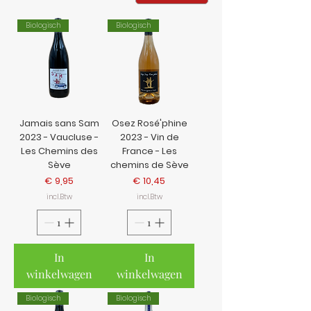
Biologisch
Biologisch
Jamais sans Sam
Osez Rosé'phine
2023 - Vaucluse -
2023 - Vin de
Les Chemins des
France - Les
Sève
chemins de Sève
Prijs
Prijs
€ 9,95
€ 10,45
incl.Btw
incl.Btw
In
In
winkelwagen
winkelwagen
Biologisch
Biologisch