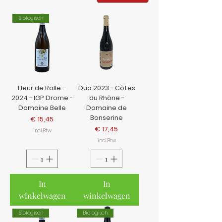
Biologisch
Fleur de Rolle –
Duo 2023 - Côtes
2024 - IGP Drome -
du Rhône -
Domaine Belle
Domaine de
Bonserine
Prijs
€ 15,45
Prijs
€ 17,45
incl.Btw
incl.Btw
In
In
winkelwagen
winkelwagen
Biologisch
Biologisch