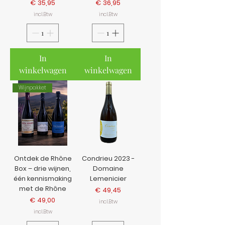
Prijs
Prijs
€ 35,95
€ 36,95
incl.Btw
incl.Btw
In
In
winkelwagen
winkelwagen
Wijnpakket
Ontdek de Rhône
Condrieu 2023 -
Box – drie wijnen,
Domaine
één kennismaking
Lemenicier
met de Rhône
Prijs
€ 49,45
Prijs
€ 49,00
incl.Btw
incl.Btw