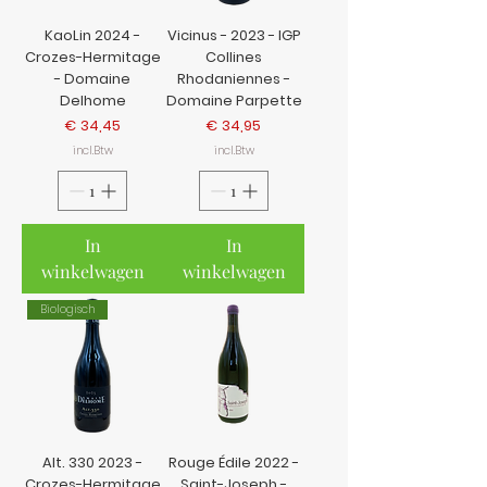
KaoLin 2024 -
Vicinus - 2023 - IGP
Crozes-Hermitage
Collines
- Domaine
Rhodaniennes -
Delhome
Domaine Parpette
Prijs
Prijs
€ 34,45
€ 34,95
incl.Btw
incl.Btw
In
In
winkelwagen
winkelwagen
Biologisch
Alt. 330 2023 -
Rouge Édile 2022 -
Crozes-Hermitage
Saint-Joseph -