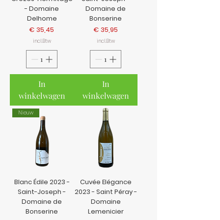
- Domaine
Domaine de
Delhome
Bonserine
Prijs
Prijs
€ 35,45
€ 35,95
incl.Btw
incl.Btw
In
In
winkelwagen
winkelwagen
Nieuw
Blanc Édile 2023 -
Cuvée Elégance
Saint-Joseph -
2023 - Saint Péray -
Domaine de
Domaine
Bonserine
Lemenicier