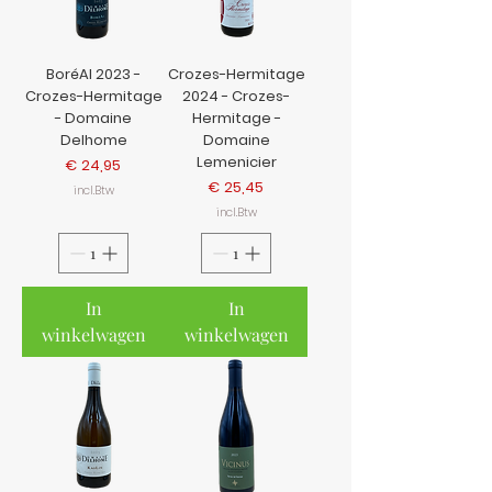
BoréAl 2023 -
Crozes-Hermitage
Crozes-Hermitage
2024 - Crozes-
- Domaine
Hermitage -
Delhome
Domaine
Lemenicier
Prijs
€ 24,95
Prijs
€ 25,45
incl.Btw
incl.Btw
In
In
winkelwagen
winkelwagen