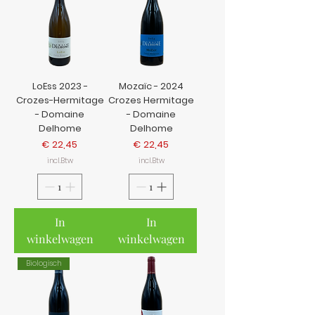
LoEss 2023 -
Mozaïc - 2024
Crozes-Hermitage
Crozes Hermitage
- Domaine
- Domaine
Delhome
Delhome
Prijs
Prijs
€ 22,45
€ 22,45
incl.Btw
incl.Btw
In
In
winkelwagen
winkelwagen
Biologisch