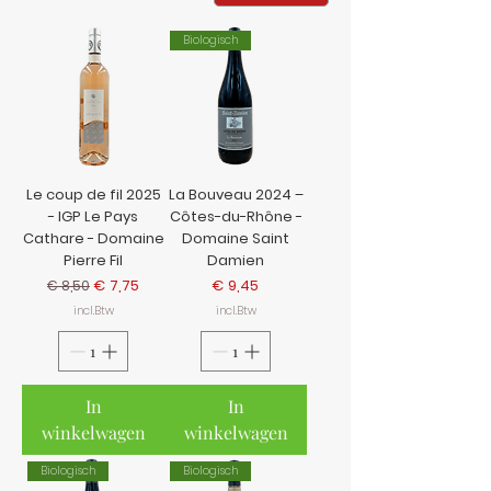
Biologisch
Le coup de fil 2025
La Bouveau 2024 –
- IGP Le Pays
Côtes-du-Rhône -
Cathare - Domaine
Domaine Saint
Pierre Fil
Damien
Normale prijs
Verkoopprijs
Prijs
€ 7,75
€ 9,45
€ 8,50
incl.Btw
incl.Btw
In
In
winkelwagen
winkelwagen
Biologisch
Biologisch