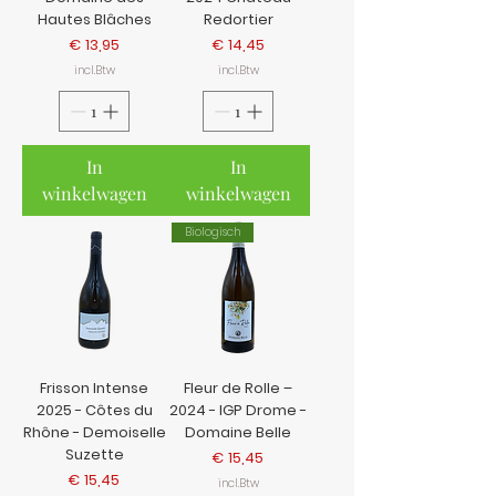
Hautes Blâches
Redortier
Prijs
Prijs
€ 13,95
€ 14,45
incl.Btw
incl.Btw
In
In
winkelwagen
winkelwagen
Biologisch
Frisson Intense
Fleur de Rolle –
2025 - Côtes du
2024 - IGP Drome -
Rhône - Demoiselle
Domaine Belle
Suzette
Prijs
€ 15,45
Prijs
€ 15,45
incl.Btw