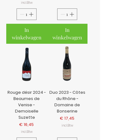
incl.Btw
In
In
winkelwagen
winkelwagen
Rouge désir 2024 -
Duo 2023 - Côtes
Beaumes de
du Rhône -
Venise -
Domaine de
Demoiselle
Bonserine
Suzette
Prijs
€ 17,45
Prijs
€ 16,45
incl.Btw
incl.Btw