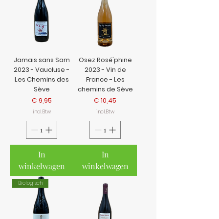
Jamais sans Sam
Osez Rosé'phine
2023 - Vaucluse -
2023 - Vin de
Les Chemins des
France - Les
Sève
chemins de Sève
Prijs
Prijs
€ 9,95
€ 10,45
incl.Btw
incl.Btw
In
In
winkelwagen
winkelwagen
Biologisch