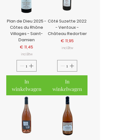
Plan de Dieu 2025 -
Côté Suzette 2022
Côtes du Rhône
- Ventoux -
Villages - Saint-
Château Redortier
Damien
Prijs
€ 11,95
Prijs
€ 11,45
incl.Btw
incl.Btw
In
In
winkelwagen
winkelwagen