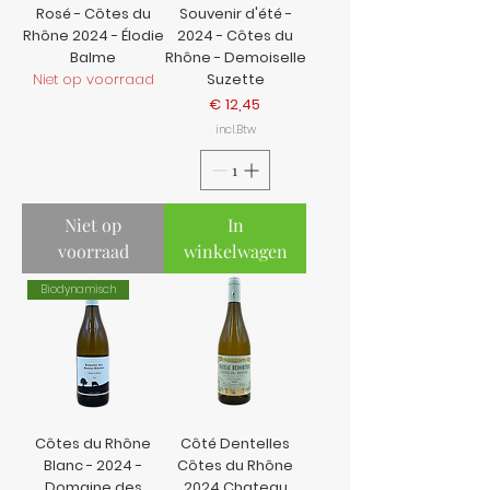
Rosé - Côtes du
Souvenir d'été -
Rhône 2024 - Élodie
2024 - Côtes du
Balme
Rhône - Demoiselle
Niet op voorraad
Suzette
Prijs
€ 12,45
incl.Btw
Niet op
In
voorraad
winkelwagen
Biodynamisch
Côtes du Rhône
Côté Dentelles
Blanc - 2024 -
Côtes du Rhône
Domaine des
2024 Chateau