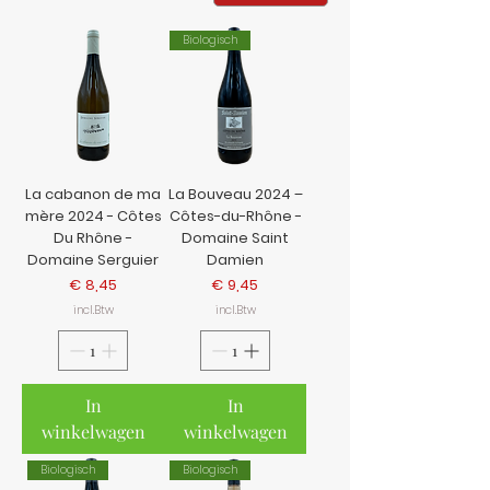
Biologisch
La cabanon de ma
La Bouveau 2024 –
mère 2024 - Côtes
Côtes-du-Rhône -
Du Rhône -
Domaine Saint
Domaine Serguier
Damien
Prijs
Prijs
€ 8,45
€ 9,45
incl.Btw
incl.Btw
In
In
winkelwagen
winkelwagen
Biologisch
Biologisch