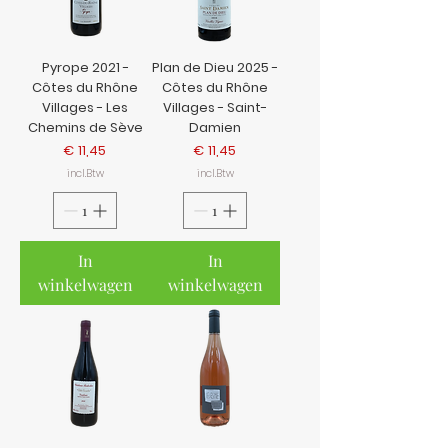
Pyrope 2021 -
Plan de Dieu 2025 -
Côtes du Rhône
Côtes du Rhône
Villages - Les
Villages - Saint-
Chemins de Sève
Damien
Prijs
Prijs
€ 11,45
€ 11,45
incl.Btw
incl.Btw
In
In
winkelwagen
winkelwagen