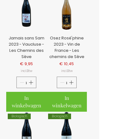
Jamais sans Sam
Osez Rosé'phine
2023 - Vaucluse -
2023 - Vin de
Les Chemins des
France - Les
Sève
chemins de Sève
Prijs
Prijs
€ 9,95
€ 10,45
incl.Btw
incl.Btw
In
In
winkelwagen
winkelwagen
Biologisch
Biologisch