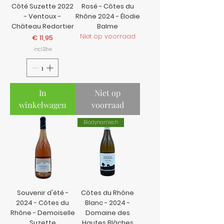
Côté Suzette 2022
Rosé - Côtes du
- Ventoux -
Rhône 2024 - Élodie
Château Redortier
Balme
Niet op voorraad
Prijs
€ 11,95
incl.Btw
In
Niet op
winkelwagen
voorraad
Biodynamisch
Souvenir d'été -
Côtes du Rhône
2024 - Côtes du
Blanc - 2024 -
Rhône - Demoiselle
Domaine des
Suzette
Hautes Blâches