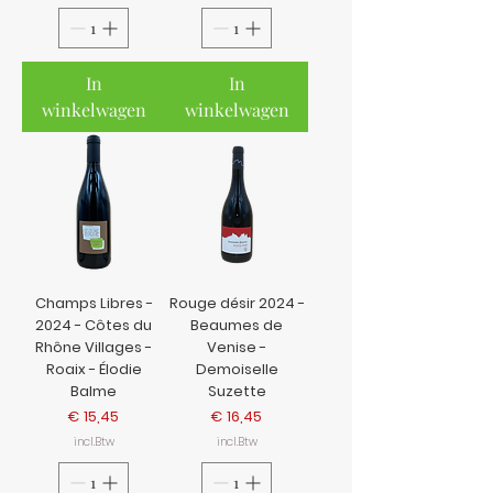
In
In
winkelwagen
winkelwagen
Champs Libres -
Rouge désir 2024 -
2024 - Côtes du
Beaumes de
Rhône Villages -
Venise -
Roaix - Élodie
Demoiselle
Balme
Suzette
Prijs
Prijs
€ 15,45
€ 16,45
incl.Btw
incl.Btw