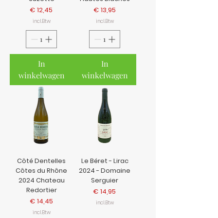
Prijs
Prijs
€ 12,45
€ 13,95
incl.Btw
incl.Btw
In
In
winkelwagen
winkelwagen
Côté Dentelles
Le Béret - Lirac
Côtes du Rhône
2024 - Domaine
2024 Chateau
Serguier
Redortier
Prijs
€ 14,95
Prijs
€ 14,45
incl.Btw
incl.Btw