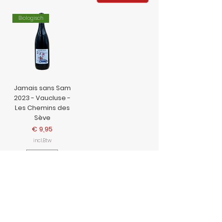
Biologisch
Jamais sans Sam
2023 - Vaucluse -
Les Chemins des
Sève
Prijs
€ 9,95
incl.Btw
In
winkelwagen