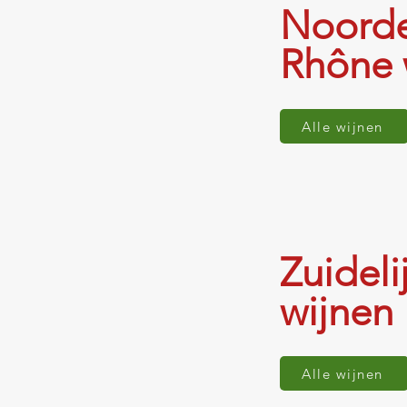
Noorde
Rhône 
Alle wijnen
Zuidel
wijnen
Alle wijnen