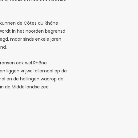
or kunnen de Côtes du Rhône-
d wordt in het noorden begrensd
egd, maar sinds enkele jaren
end.
 Fransen ook wel Rhône
n liggen vrijwel allemaal op de
mal en de hellingen waarop de
 aan de Middellandse zee.