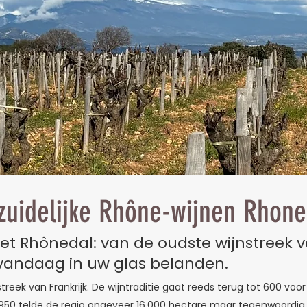
zuidelijke Rhône-wijnen
Rhone
et Rhônedal: van de oudste wijnstreek va
vandaag in uw glas belanden.
treek van Frankrijk. De wijntraditie gaat reeds terug tot 600 voor
1950 telde de regio ongeveer 16.000 hectare maar tegenwoordig 