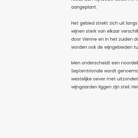
aangeplant.
Het gebied strekt zich uit la
wijnen sterk van elkaar versch
door Vienne en in het zuiden d
worden ook de wijngebieden tu
Men onderscheidt een noordelij
Septentrionale wordt genoemd, s
westelijke oever met uitzonde
wijngaarden liggen zijn steil. H