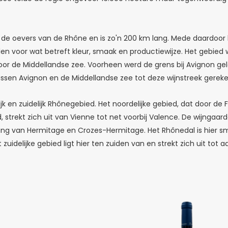
ngs de oevers van de Rhône en is zo'n 200 km lang. Mede daardo
illen voor wat betreft kleur, smaak en productiewijze. Het gebie
oor de Middellandse zee. Voorheen werd de grens bij Avignon gel
ssen Avignon en de Middellandse zee tot deze wijnstreek gerek
k en zuidelijk Rhônegebied. Het noordelijke gebied, dat door de
trekt zich uit van Vienne tot net voorbij Valence. De wijngaarde
ring van Hermitage en Crozes-Hermitage. Het Rhônedal is hier s
et zuidelijke gebied ligt hier ten zuiden van en strekt zich uit tot