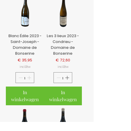
Blanc Édile 2023 -
Les 3 lieux 2023 -
Saint-Joseph -
Condrieu -
Domaine de
Domaine de
Bonserine
Bonserine
Prijs
Prijs
€ 35,95
€ 72,60
incl.Btw
incl.Btw
In
In
winkelwagen
winkelwagen