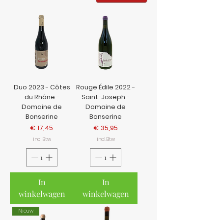
Duo 2023 - Côtes
Rouge Édile 2022 -
du Rhône -
Saint-Joseph -
Domaine de
Domaine de
Bonserine
Bonserine
Prijs
Prijs
€ 17,45
€ 35,95
incl.Btw
incl.Btw
In
In
winkelwagen
winkelwagen
Nieuw