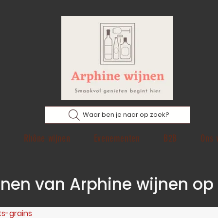
Waar ben je naar op zoek?
p
Rhône wijnen
Evenementen
B2B
Ons 
ijnen van Arphine wijnen op 
s-grains