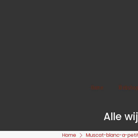
Home
Websho
Alle w
Home
Muscat-blanc-a-petit