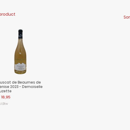
 product
Sor
uscat de Beaumes de
enise 2023 - Demoiselle
uzette
ijs
 18,95
cl.Btw