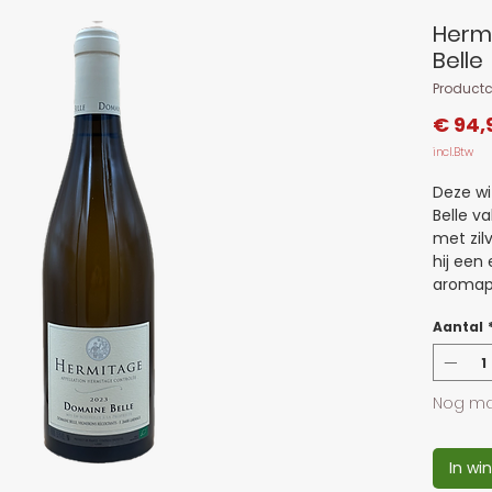
Hermi
Belle
Product
€ 94,
incl.Btw
Deze w
Belle va
met zil
hij een
aromapro
en een 
Aantal
In de mo
doorlop
spanning
balans h
Nog ma
bittert
lengte 
In wi
precies.