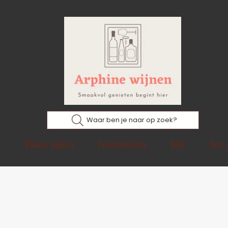
Waar ben je naar op zoek?
p
Rhône wijnen
Evenementen
B2B
Ons 