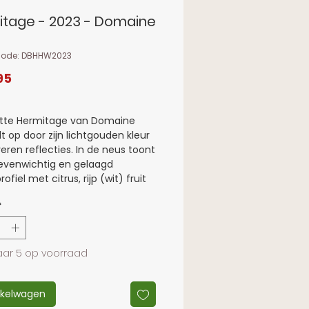
tage - 2023 - Domaine
code: DBHHW2023
Prijs
95
itte Hermitage van Domaine
lt op door zijn lichtgouden kleur
veren reflecties. In de neus toont
 evenwichtig en gelaagd
fiel met citrus, rijp (wit) fruit
subtiele toets kruiden.
*
nd blijft die stijl mooi
en: rijk en vol, maar met
 en frisheid die de wijn in
ouden. Een fijne, lichte
ar 5 op voorraad
oon in de afdronk geeft extra
en maakt het geheel elegant en
nkelwagen