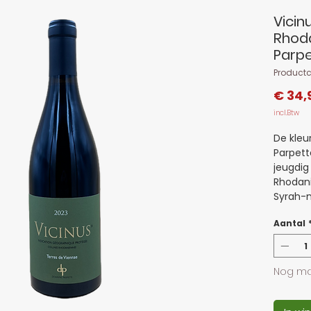
Vicin
Rhod
Parp
Product
€ 34,
incl.Btw
De kleu
Parpette
jeugdig
Rhodani
Syrah-
bessen 
Aantal
en zwar
subtiel
smaak i
fruit, k
Nog ma
Medium 
peperig