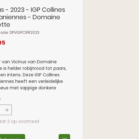
us - 2023 - IGP Collines
aniennes - Domaine
ette
code: DPVIGPCRR2023
Prijs
95
r van Vicinus van Domaine
 is helder robijnrood tot paars,
 en intens. Deze IGP Collines
ennes heeft een verleidelijke
neus met sappige donkere
zoals braam, en cassis, viooltjes
*
te peper, aangevuld met een
e toets van toast en kruiden. De
s soepel en levendig met mooi
ruidigheid en frisse spanning.
ar 3 op voorraad
body, fijne structuur en een
e, licht rokerige afdronk met