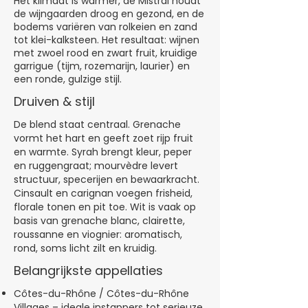
Het klimaat is warmer, de Mistral houdt
de wijngaarden droog en gezond, en de
bodems variëren van rolkeien en zand
tot klei-kalksteen. Het resultaat: wijnen
met zwoel rood en zwart fruit, kruidige
garrigue (tijm, rozemarijn, laurier) en
een ronde, gulzige stijl.
Druiven & stijl
De blend staat centraal. Grenache
vormt het hart en geeft zoet rijp fruit
en warmte. Syrah brengt kleur, peper
en ruggengraat; mourvèdre levert
structuur, specerijen en bewaarkracht.
Cinsault en carignan voegen frisheid,
florale tonen en pit toe. Wit is vaak op
basis van grenache blanc, clairette,
roussanne en viognier: aromatisch,
rond, soms licht zilt en kruidig.
Belangrijkste appellaties
Côtes-du-Rhône / Côtes-du-Rhône
Villages – ideale instappers tot serieuze