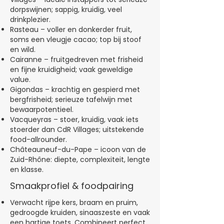
dorpswijnen; sappig, kruidig, veel
drinkplezier.
Rasteau – voller en donkerder fruit,
soms een vleugje cacao; top bij stoof
en wild.
Cairanne – fruitgedreven met frisheid
en fijne kruidigheid; vaak geweldige
value.
Gigondas – krachtig en gespierd met
bergfrisheid; serieuze tafelwijn met
bewaarpotentieel.
Vacqueyras – stoer, kruidig, vaak iets
stoerder dan CdR Villages; uitstekende
food-allrounder.
Châteauneuf-du-Pape – icoon van de
Zuid-Rhône: diepte, complexiteit, lengte
en klasse.
Smaakprofiel & foodpairing
Verwacht rijpe kers, braam en pruim,
gedroogde kruiden, sinaaszeste en vaak
een hartige toets. Combineert perfect