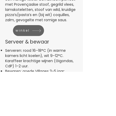
met Provençaalse stoof, gegrild vlees,
lamskoteletten, stoof van wild, kruidige
pizza’s/pasta’s en (bij wit) coquilles,
zalm, gevogelte met romige saus.
winkel
Serveer & bewaar
Serveren: rood 16–18°C (in warme
kamers licht koelen), wit 9–12°C.
Karaffeer krachtige wijnen (Gigondas,
CdP) 1–2 uur.
Bewaren: goede Villages 3–5 jaar;
Rasteau/Gigondas/Vacqueyras 5–8
jaar; Châteauneuf (goede jaargangen)
8–15 jaar.
Slim kopen
Tot €15: zoeken naar fruitige Villages
met kruidige lift (feest-value voor
doordeweeks).