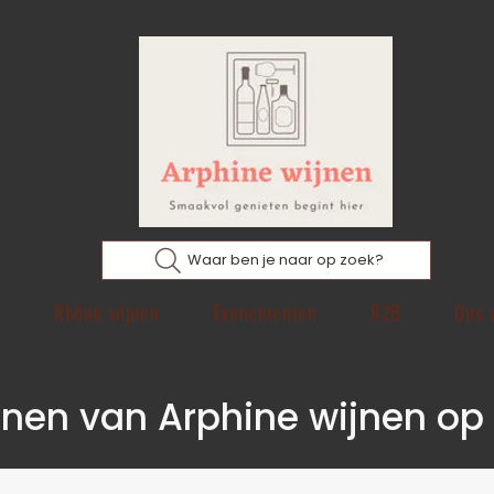
Waar ben je naar op zoek?
p
Rhône wijnen
Evenementen
B2B
Ons 
ijnen van Arphine wijnen op 