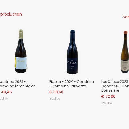
 producten
Sor
ondrieu 2023 -
Piaton - 2024 - Condrieu
Les 3 lieux 2023 
omaine Lemenicier
- Domaine Parpette
Condrieu - Do
Bonserine
ijs
Prijs
 49,45
€ 50,60
Prijs
€ 72,60
cl.Btw
incl.Btw
incl.Btw