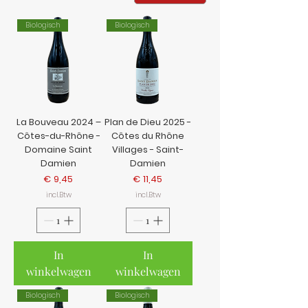
Biologisch
Biologisch
La Bouveau 2024 –
Plan de Dieu 2025 -
Côtes-du-Rhône -
Côtes du Rhône
Domaine Saint
Villages - Saint-
Damien
Damien
Prijs
Prijs
€ 9,45
€ 11,45
incl.Btw
incl.Btw
In
In
winkelwagen
winkelwagen
Biologisch
Biologisch