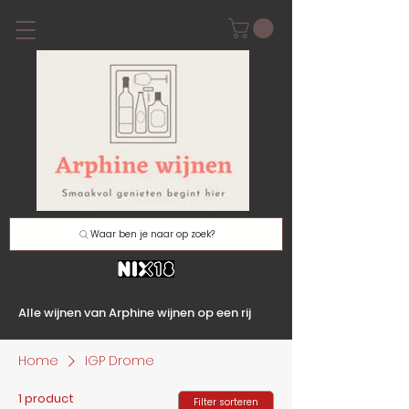
Waar ben je naar op zoek?
Alle wijnen van Arphine wijnen op een rij
Home
IGP Drome
1 product
Filter sorteren