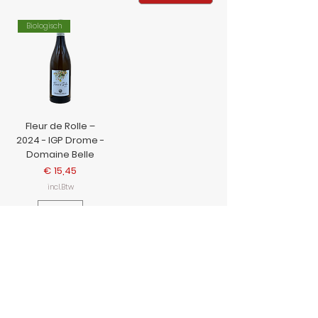
Biologisch
Fleur de Rolle –
2024 - IGP Drome -
Domaine Belle
Prijs
€ 15,45
incl.Btw
In
winkelwagen