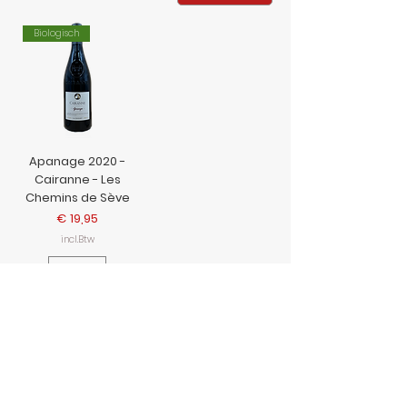
Biologisch
Apanage 2020 -
Cairanne - Les
Chemins de Sève
Prijs
€ 19,95
incl.Btw
In
winkelwagen