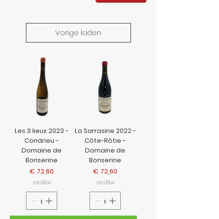
Vorige laden
Les 3 lieux 2023 -
La Sarrasine 2022 -
Condrieu -
Côte-Rôtie -
Domaine de
Domaine de
Bonserine
Bonserine
Prijs
Prijs
€ 72,60
€ 72,60
incl.Btw
incl.Btw