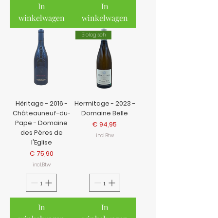
In
In
winkelwagen
winkelwagen
Biologisch
Héritage - 2016 -
Hermitage - 2023 -
Châteauneuf-du-
Domaine Belle
Pape - Domaine
Prijs
€ 94,95
des Pères de
incl.Btw
l'Eglise
Prijs
€ 75,90
incl.Btw
In
In