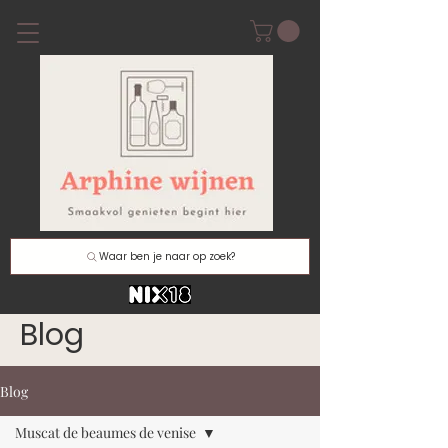
Waar ben je naar op zoek?
Blog
Blog
Muscat de beaumes de venise