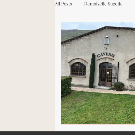
All Posts
Demoiselle Suzette
Vacqueyras
Les Chemins de
Galets roulés
Côtes-du-Rhôn
Domaine de Bonserine
Cond
Viognier
Marsanne
Ro