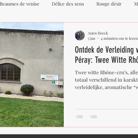
Beaumes de venise
Délice des sens
Rouge désir
M
 Sève
Opale
Apanage
Cairanne
Terroir
Arjen Heeck
5 jan
4 minuten om te lezen
Ontdek de Verleiding 
e Villages
Plan de Dieu
Roaix
Élodie Balme
Péray: Twee Witte Rh
Twee witte Rhône-cru’s, all
rieu
Saint-Péray
Domaine Lemenicier
Cuvée Elég
totaal verschillend in karakt
verleidelijke, aromatische 
Viognier. Saint-Péray is het
geheim van Marsanne & Rous
ussanne
vind je van beide appellaties
geselecteerde set flessen — 
domaines, precies zoals wij h
Condrieu in het kort Wat is 