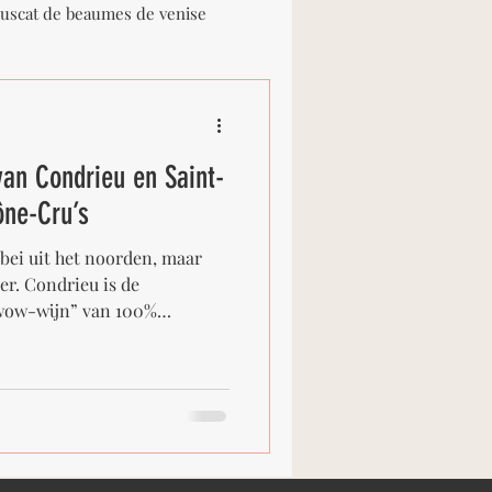
uscat de beaumes de venise
Domaine Delhome
van Condrieu en Saint-
Domaine Saint-Damien
ône-Cru’s
ebei uit het noorden, maar
ance
Les 3 Lieux
er. Condrieu is de
“wow-wijn” van 100%
 elegante, gastronomische
sanne. Bij Arphine wijnen
 een kleine, scherp
rechtstreeks van kleine
et zelf het liefst drinken.
het? Een kleine cru langs de