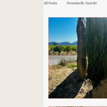
All Posts
Demoiselle Suzette
Vacqueyras
Les Chemins de
Galets roulés
Côtes-du-Rhôn
Domaine de Bonserine
Cond
Viognier
Marsanne
Ro