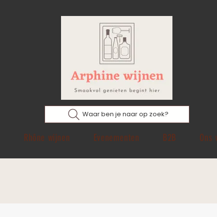
Waar ben je naar op zoek?
p
Rhône wijnen
Evenementen
B2B
Ons 