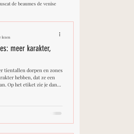
uscat de beaumes de venise
Domaine Delhome
 lezen
es: meer karakter,
Domaine Saint-Damien
r tientallen dorpen en zones
ance
Les 3 Lieux
arakter hebben, dat ze een
n. Op het etiket zie je dan
(soms mét dorpsnaam, zoals
e wijngaard gelden strengere
inimale rijpheid) en het
Hier een korte gids over