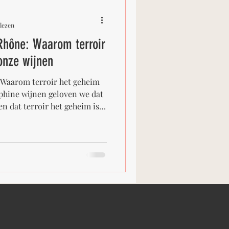
lezen
Rhône: Waarom terroir
onze wijnen
 Waarom terroir het geheim
rphine wijnen geloven we dat
 en dat terroir het geheim is
e wijnen. Het gaat hier over
n de handen die de druiven
 de wijnwereld terroir, een
dat het de ziel van de wijn
nemen we je mee op reis door
.