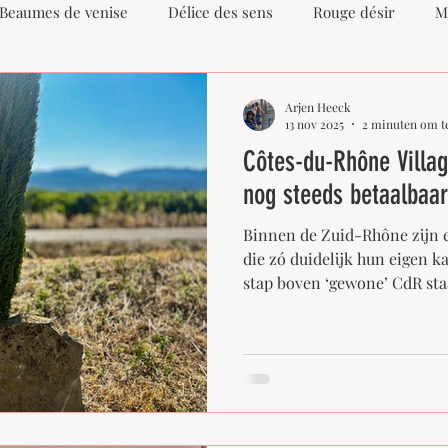
Beaumes de venise
Délice des sens
Rouge désir
M
 Sève
Opale
Apanage
Cairanne
Terroir
Arjen Heeck
13 nov 2025
2 minuten om te
Côtes-du-Rhône Villag
e Villages
Plan de Dieu
Roaix
Élodie Balme
nog steeds betaalbaar
Binnen de Zuid-Rhône zijn e
rieu
Saint-Péray
Domaine Lemenicier
Cuvée Elég
die zó duidelijk hun eigen k
stap boven ‘gewone’ CdR staa
“Côtes-du-Rhône Villages” 
Plan de Dieu of Roaix). In d
ussanne
regels (zoals opbrengst en m
terroir is vaak specifieker. 
Côtes-du-Rhône Villages.