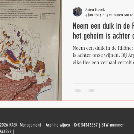
Arjen Heeck
4 jun 2025
4 minuten om te 
Neem een duik in de 
het geheim is achter 
Neem een duik in de Rhône:
is achter onze wijnen. Bij A
elke fles een verhaal vertelt
achter de verschillende Rhôn
de zon, de aarde, de wind, e
koesteren. Dit noemen we in
concept dat zo belangrijk is 
bepaalt. Via deze blogpost 
de fascinerende Rhônevallei
 2026 RAEK! Management | Arphine wijnen | KvK 34343867 | BTW-nummer
933B27 |