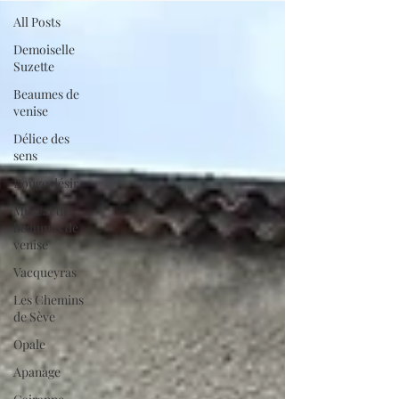
All Posts
Demoiselle
Suzette
Beaumes de
venise
Délice des
sens
Rouge désir
Muscat de
beaumes de
venise
Vacqueyras
Les Chemins
de Sève
Opale
Apanage