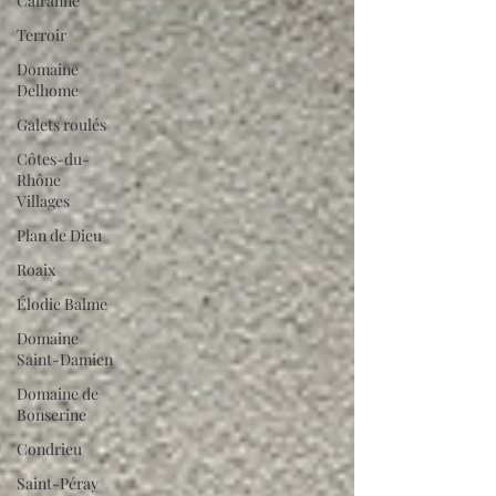
Cairanne
Terroir
Domaine
Delhome
Galets roulés
Côtes-du-
Rhône
Villages
Plan de Dieu
Roaix
Élodie Balme
Domaine
Saint-Damien
Domaine de
Bonserine
Condrieu
Saint-Péray