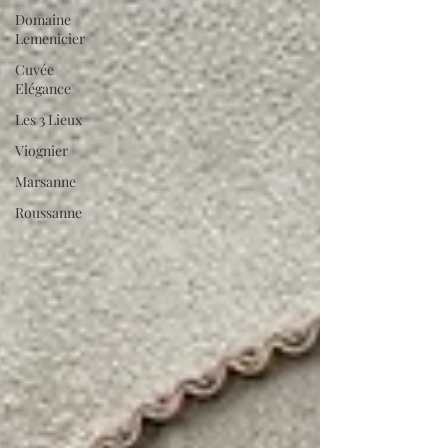
Domaine
Lemenicier
Cuvée
Elégance
Les 3 Lieux
Viognier
Marsanne
Roussanne