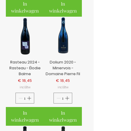
In
In
winkelwagen
winkelwagen
Rasteau 2024 -
Dolium 2020 -
Rasteau - Élodie
Minervois -
Balme
Domaine Pierre Fil
Prijs
Prijs
€ 18,45
€ 18,45
incl.Btw
incl.Btw
In
In
winkelwagen
winkelwagen