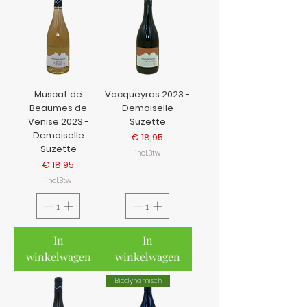
Muscat de
Vacqueyras 2023 -
Beaumes de
Demoiselle
Venise 2023 -
Suzette
Demoiselle
Prijs
€ 18,95
Suzette
incl.Btw
Prijs
€ 18,95
incl.Btw
In
In
winkelwagen
winkelwagen
Biodynamisch