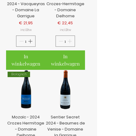
2024 - Vacqueyras
Crozes-Hermitage
- Domaine La
- Domaine
Garrigue
Delhome
Prijs
Prijs
€ 21,95
€ 22,45
incl.Btw
incl.Btw
In
In
winkelwagen
winkelwagen
Biologisch
Mozaïc - 2024
Sentier Secret
Crozes Hermitage
2024 - Beaumes de
- Domaine
Venise - Domaine
Delhome
la Garrigue