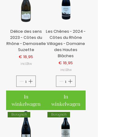
Délice des sens
Les Chênes - 2024 -
2023 - Côtes du
Côtes du Rhône
Rhône - Demoiselle
Villages - Domaine
Suzette
des Hautes
Blâches
Prijs
€ 18,95
Prijs
€ 18,95
incl.Btw
incl.Btw
In
In
winkelwagen
winkelwagen
Biologisch
Biologisch