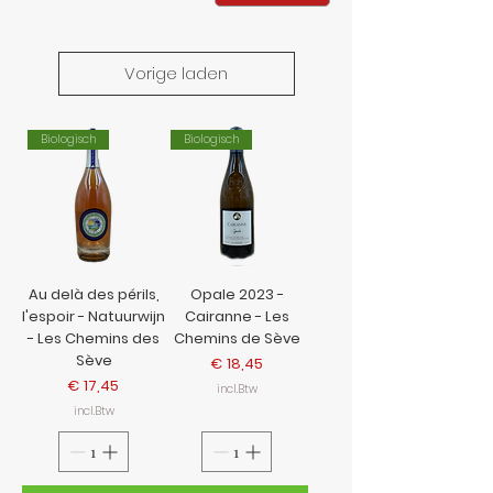
Vorige laden
Biologisch
Biologisch
Au delà des périls,
Opale 2023 -
l'espoir - Natuurwijn
Cairanne - Les
- Les Chemins des
Chemins de Sève
Sève
Prijs
€ 18,45
Prijs
€ 17,45
incl.Btw
incl.Btw