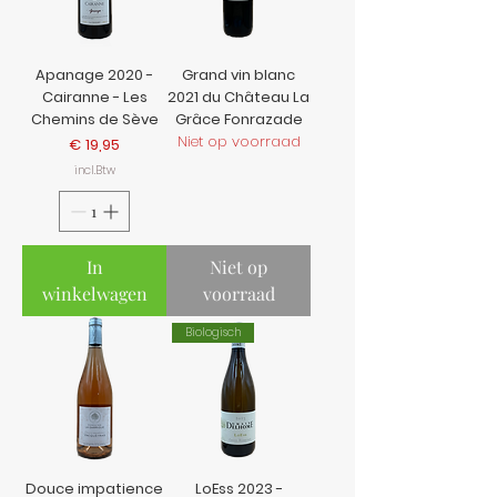
Apanage 2020 -
Grand vin blanc
Cairanne - Les
2021 du Château La
Chemins de Sève
Grâce Fonrazade
Niet op voorraad
Prijs
€ 19,95
incl.Btw
In
Niet op
winkelwagen
voorraad
Biologisch
Douce impatience
LoEss 2023 -