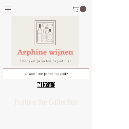
Waar ben je naar op zoek?
Explore the Collection
I'm a paragraph. Click here to add your own text
and edit me.