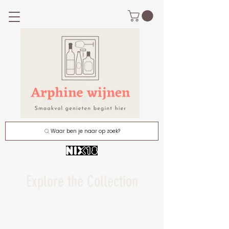
Waar ben je naar op zoek?
Explore the Collection
I'm a paragraph. Click here to add your own text
and edit me.