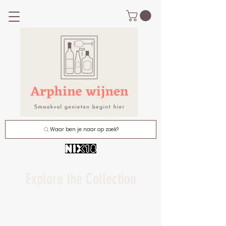
Waar ben je naar op zoek?
Explore the Collection
I'm a paragraph. Click here to add your own text
and edit me.