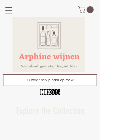
Waar ben je naar op zoek?
Explore the Collection
I'm a paragraph. Click here to add your own text
and edit me.